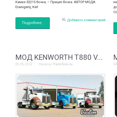
Камаз-53215 бочка; – Прицеп бочка. АВТОР МОДА:
не
Eraevgenij, Kerl
до
Co
Добавить комментарий
Подробнее..
МОД KENWORTH T880 V...
05.05.2019
Написал
FarmSim.ru
04