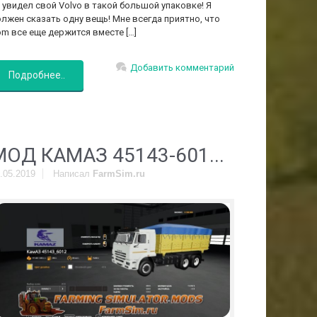
 увидел свой Volvo в такой большой упаковке! Я
лжен сказать одну вещь! Мне всегда приятно, что
m все еще держится вместе […]
Добавить комментарий
Подробнее..
МОД КАМАЗ 45143-601...
.05.2019
Написал
FarmSim.ru