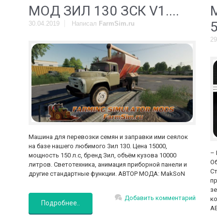
МОД ЗИЛ 130 ЗСК V1....
30.04.2019
Написал
FarmSim.ru
29
Машина для перевозки семян и заправки ими сеялок
на базе нашего любимого Зил 130. Цена 15000,
– 
мощность 150 л.с, бренд Зил, объём кузова 10000
Об
литров. Светотехника, анимация приборной панели и
Ст
другие стандартные функции. АВТОР МОДА: MakSoN
пр
зе
Добавить комментарий
ко
Подробнее..
АВ