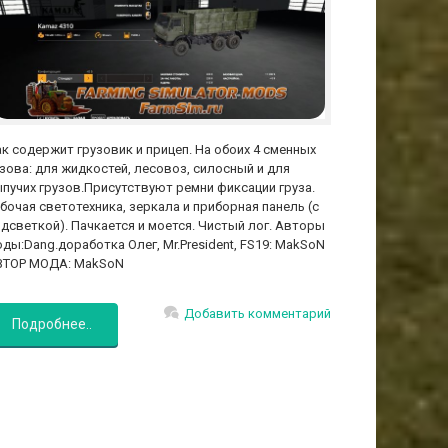
к содержит грузовик и прицеп. На обоих 4 сменных
зова: для жидкостей, лесовоз, силосный и для
пучих грузов.Присутствуют ремни фиксации груза.
бочая светотехника, зеркала и приборная панель (с
дсветкой). Пачкается и моется. Чистый лог. Авторы
ды:Dang.доработка Олег, Mr.President, FS19: MakSoN
ВТОР МОДА: MakSoN
Добавить комментарий
Подробнее..