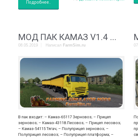
Подробнее..
МОД ПАК КАМАЗ V1.4 ...
08.05.2019
Написал
FarmSim.ru
07
В пак входит: – Камаз-65117 Зерновоз; – Прицеп
П
зерновоз; – Камаз-43118 Лесовоз; – Прицеп лесовоз;
пр
– Камаз-54115 Тягач; – Полуприцеп зерновоз; –
пр
Полуприцеп лесовоз; – Полуприцеп платформа; –
св