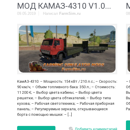
МОД КАМАЗ-4310 V1.0...
09.05.2019
Написал
FarmSim.ru
08
КамАЗ-4310: – Мощность: 154 кВт / 210 л.с.; – Скорость:
– 
90 км/ч; – Объем топливного бака: 350 л.; – Стоимость:
Об
11 200 €; – Выбор цвета кабины; – Выбор цвета
Вы
решетки; – Выбор цвета обтикателей; – Выбор типа
Вы
кузова; – Рабочая светотехника; – Рабочая приборная
Об
панель; – Регулируемые зеркала, открывающиеся
Ра
борта с помощью мышки: – […]
Добавить комментарий