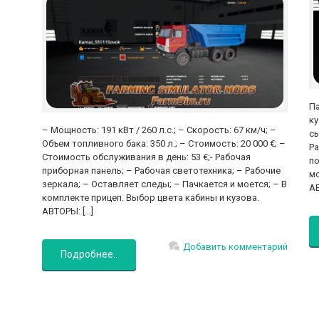
Па
ку
– Мощность: 191 кВт / 260 л.с.; – Скорость: 67 км/ч; –
сы
Объем топливного бака: 350 л.; – Стоимость: 20 000 €; –
Ра
Стоимость обслуживания в день: 53 €;- Рабочая
по
приборная панель; – Рабочая светотехника; – Рабочие
мо
зеркала; – Оставляет следы; – Пачкается и моется; – В
А
комплекте прицеп. Выбор цвета кабины и кузова.
АВТОРЫ: […]
Добавить комментарий
Подробнее..