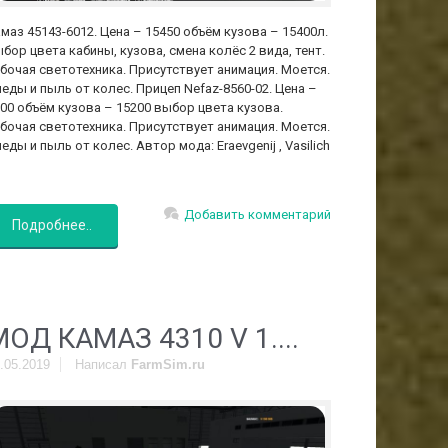
маз 45143-6012. Цена – 15450 объём кузова – 15400л.
бор цвета кабины, кузова, смена колёс 2 вида, тент.
бочая светотехника. Присутствует анимация. Моется.
еды и пыль от колес. Прицеп Nefaz-8560-02. Цена –
00 объём кузова – 15200 выбор цвета кузова.
бочая светотехника. Присутствует анимация. Моется.
еды и пыль от колес. Автор мода: Eraevgenij , Vasilich
]
Добавить комментарий
Подробнее..
МОД КАМАЗ 4310 V 1....
.05.2019
Написал
FarmSim.ru