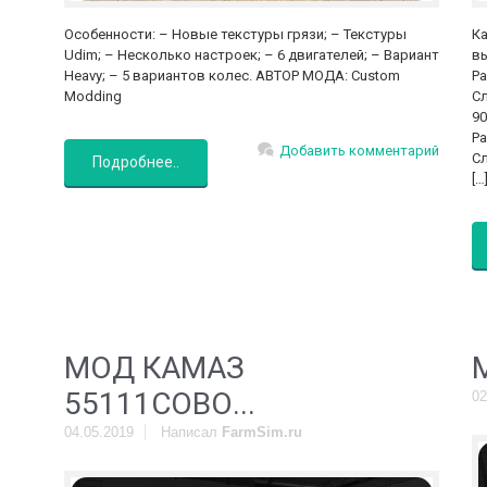
Особенности: – Новые текстуры грязи; – Текстуры
Ка
Udim; – Несколько настроек; – 6 двигателей; – Вариант
вы
Heavy; – 5 вариантов колес. АВТОР МОДА: Custom
Ра
Modding
Сл
90
Ра
Добавить комментарий
Сл
Подробнее..
[…
МОД КАМАЗ
55111СОВО...
02
04.05.2019
Написал
FarmSim.ru