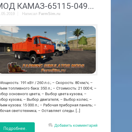
МОД КАМАЗ-65115-049...
.05.2019
Написал
FarmSim.ru
Мощность: 191 кВт / 260 л.с.; – Скорость: 80 км/ч; –
ъем топливного бака: 350 л.; – Стоимость: 21 000 €; –
бор основного цвета; – Выбор цвета кузова; –
бор кузова; – Выбор двигателя; – Выбор колес; –
ъем кузова: 15 000 л.; – Рабочая приборная панель; –
бочая светотехника; – Оставляет следы. […]
Добавить комментарий
Подробнее..