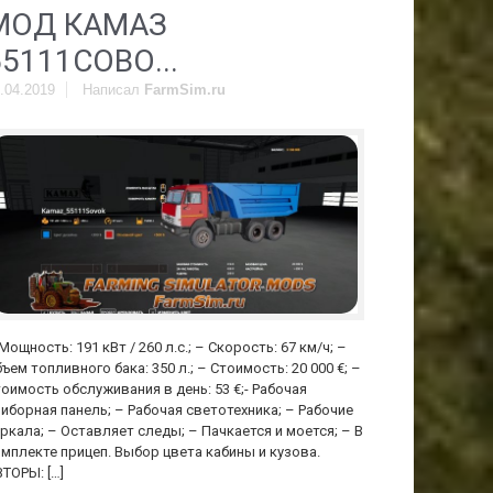
МОД КАМАЗ
55111СОВО...
.04.2019
Написал
FarmSim.ru
Мощность: 191 кВт / 260 л.с.; – Скорость: 67 км/ч; –
ъем топливного бака: 350 л.; – Стоимость: 20 000 €; –
оимость обслуживания в день: 53 €;- Рабочая
иборная панель; – Рабочая светотехника; – Рабочие
ркала; – Оставляет следы; – Пачкается и моется; – В
мплекте прицеп. Выбор цвета кабины и кузова.
ТОРЫ: […]