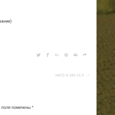
вание)
HATZ H 340 V1.0
 поля помечены
*