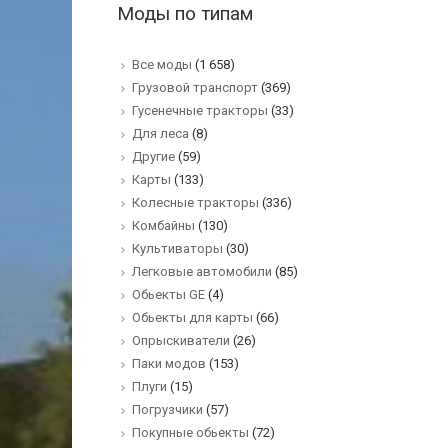
Моды по типам
Все моды
(1 658)
Грузовой транспорт
(369)
Гусенечные тракторы
(33)
Для леса
(8)
Другие
(59)
Карты
(133)
Колесные тракторы
(336)
Комбайны
(130)
Культиваторы
(30)
Легковые автомобили
(85)
Обьекты GE
(4)
Обьекты для карты
(66)
Опрыскиватели
(26)
Паки модов
(153)
Плуги
(15)
Погрузчики
(57)
Покупные обьекты
(72)