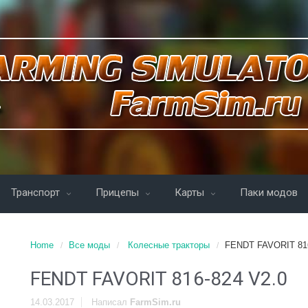
Транспорт
Прицепы
Карты
Паки модов
Home
Все моды
Колесные тракторы
FENDT FAVORIT 816
FENDT FAVORIT 816-824 V2.0
14.03.2017
Написал
FarmSim.ru