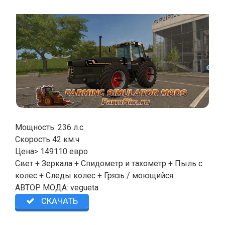
Мощность: 236 л.с
Скорость ​​42 км.ч
Цена> 149110 евро
Свет + Зеркала + Спидометр и тахометр + Пыль с
колес + Следы колес + Грязь / моющийся
АВТОР МОДА: vegueta
СКАЧАТЬ