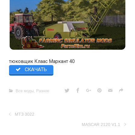
тюковщик Клаас Маркант 40
СКАЧАТЬ
Все моды
,
Разное
МТЗ 3022
MASCAR 2120 V1.1