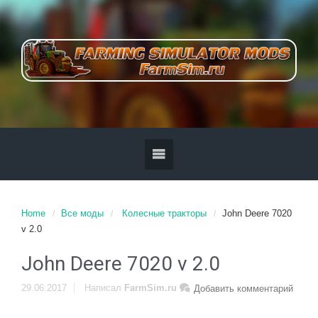
Home
Все моды
Колесные тракторы
John Deere 7020
v 2.0
John Deere 7020 v 2.0
29.06.2017
Написал
FarmSim.ru
Добавить комментарий