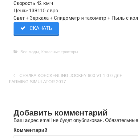
Скорость ​​42 км.ч
Цена> 138110 евро
Свет + Зеркала + Спидометр и тахометр + Пыль с ко
СКАЧАТЬ
Все моды
,
Колесные тракторы
СЕЯЛКА KOECKERLING JOCKEY 600 V1.1.0.0 ДЛЯ
FARMING SIMULATOR 2017
Добавить комментарий
Ваш адрес email не будет опубликован.
Обязательные
Комментарий