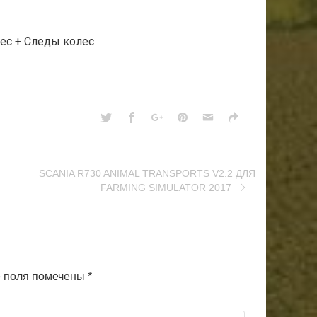
лес + Следы колес
SCANIA R730 ANIMAL TRANSPORTS V2.2 ДЛЯ
FARMING SIMULATOR 2017
 поля помечены
*