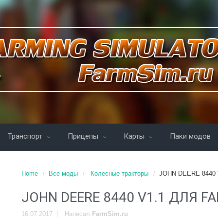
Транспорт
Прицепы
Карты
Паки модов
Home
Все моды
Колесные тракторы
JOHN DEERE 8440 
JOHN DEERE 8440 V1.1 ДЛЯ F
16.07.2017
Написал
FarmSim.ru