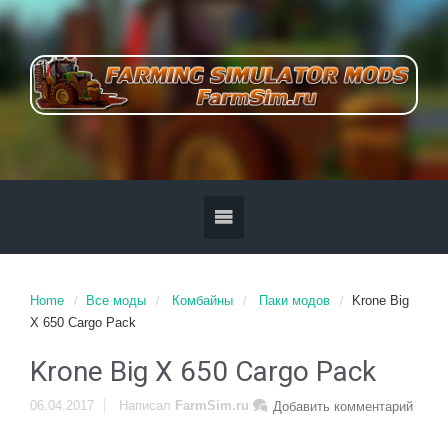
Home
Все моды
Комбайны
Паки модов
Krone Big
X 650 Cargo Pack
Krone Big X 650 Cargo Pack
06.04.2017
Написал
FarmSim.ru
Добавить комментарий