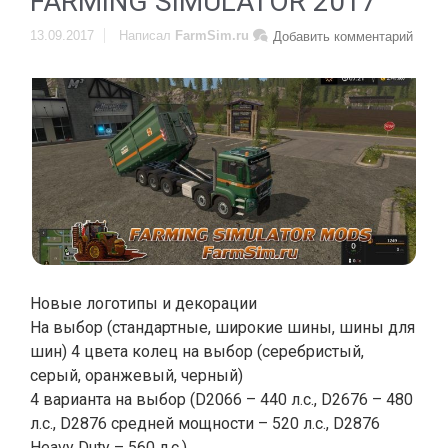
FARMING SIMULATOR 2017
13.09.2017
Написал
FarmSim.ru
Добавить комментарий
Новые логотипы и декорации
На выбор (стандартные, широкие шины, шины для
шин) 4 цвета колец на выбор (серебристый,
серый, оранжевый, черный)
4 варианта на выбор (D2066 – 440 л.с., D2676 – 480
л.с., D2876 средней мощности – 520 л.с., D2876
Heavy Duty – 560 л.с.)