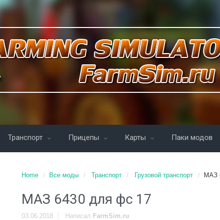
Транспорт
Прицепы
Карты
Паки модов
Home
Все моды
Транспорт
Грузовой транспорт
МАЗ 
МАЗ 6430 для фс 17
03.06.2018
Написал
FarmSim.ru