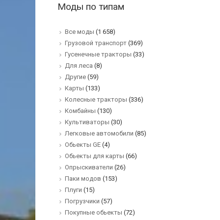
Моды по типам
Все моды
(1 658)
Грузовой транспорт
(369)
Гусенечные тракторы
(33)
Для леса
(8)
Другие
(59)
Карты
(133)
Колесные тракторы
(336)
Комбайны
(130)
Культиваторы
(30)
Легковые автомобили
(85)
Обьекты GE
(4)
Обьекты для карты
(66)
Опрыскиватели
(26)
Паки модов
(153)
Плуги
(15)
Погрузчики
(57)
Покупные обьекты
(72)