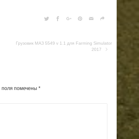
Грузовик МАЗ 5549 v 1.1 для Farming Simulator
2017
 поля помечены
*