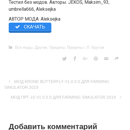
Тестил без модов. Авторы: JEKOS, Maksim_93,
umbrella666, Aleksejka
АВТОР МОДА: Aleksejka
СКАЧАТЬ
Все моды
,
Другие
,
Прицепы
,
Прицепы с П. Кругом
MOД KRONE BUTTERFLY V1.0.0.0 ДЛЯ FARMING
SIMULATOR 2019
МОД ПРТ-10 V1.0.0.0 ДЛЯ FARMING SIMULATOR 2019
Добавить комментарий