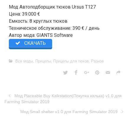
Мод Автоподборщик тюков Ursus T127
Цена: 39.000 €
Емкость: 8 круглых тюков
Техническое обслуживание: 390 € / день
Автор мода: GIANTS Software
СКАЧАТЬ
Все моды
,
Прицепы
,
Прицепы для тюков
,
Разное
Мод Placeable Buy Kalkstation(Покупка калька) v1.0 для
Farming Simulator 2019
Moд Small shelter v1.0 для Farming Simulator 2019