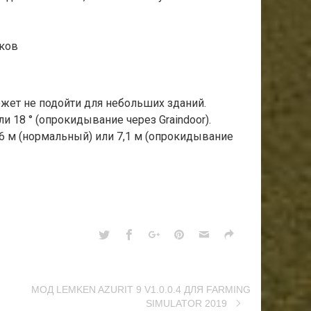
сков
ожет не подойти для небольших зданий.
и 18 ° (опрокидывание через Graindoor).
6 м (нормальный) или 7,1 м (опрокидывание
МОД LEMKEN AZURIT 9 V1.0.0.4 ДЛЯ FARMING
SIMULATOR 2019