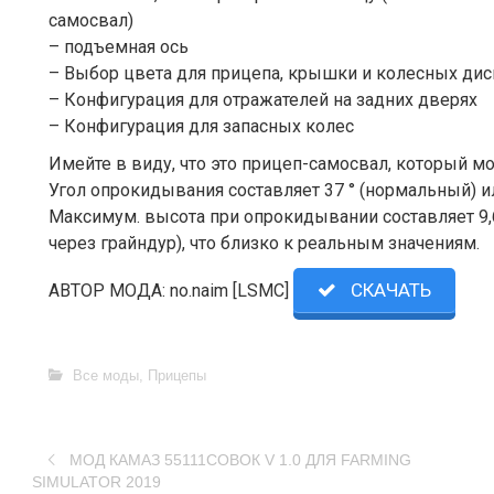
самосвал)
– подъемная ось
– Выбор цвета для прицепа, крышки и колесных ди
– Конфигурация для отражателей на задних дверях
– Конфигурация для запасных колес
Имейте в виду, что это прицеп-самосвал, который м
Угол опрокидывания составляет 37 ° (нормальный) ил
Максимум. высота при опрокидывании составляет 9,
через грайндур), что близко к реальным значениям.
СКАЧАТЬ
АВТОР МОДА: no.naim [LSMC]
Все моды
,
Прицепы
МОД КАМАЗ 55111СОВОК V 1.0 ДЛЯ FARMING
SIMULATOR 2019