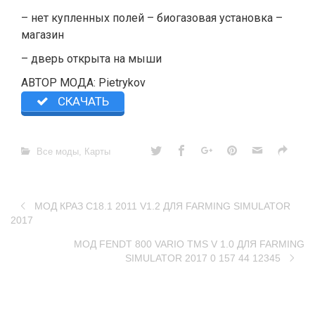
– нет купленных полей – биогазовая установка –
магазин
– дверь открыта на мыши
АВТОР МОДА: Pietrykov
СКАЧАТЬ
Все моды
,
Карты
МОД КРАЗ С18.1 2011 V1.2 ДЛЯ FARMING SIMULATOR
2017
МОД FENDT 800 VARIO TMS V 1.0 ДЛЯ FARMING
SIMULATOR 2017 0 157 44 12345