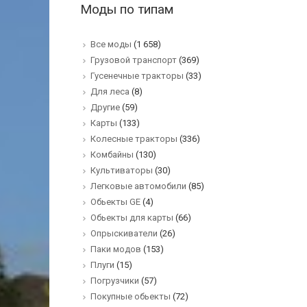
Моды по типам
Все моды
(1 658)
Грузовой транспорт
(369)
Гусенечные тракторы
(33)
Для леса
(8)
Другие
(59)
Карты
(133)
Колесные тракторы
(336)
Комбайны
(130)
Культиваторы
(30)
Легковые автомобили
(85)
Обьекты GE
(4)
Обьекты для карты
(66)
Опрыскиватели
(26)
Паки модов
(153)
Плуги
(15)
Погрузчики
(57)
Покупные обьекты
(72)