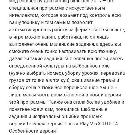
мод courseplay для farming simulator 2017 – это
специальная программа с искусственным
интеллектом, которая возьмет под контроль всю
вашу технику и тем самым позволит
автоматизировать работу на ферме. как вы знаете,
в игре можно нанять работника, но он лишь
выполняет очень маленькие задания, а здесь вы
сможете очень тонко настраивать всю технику,
давая ей такие задания как: вспашка полей, засев
определенной культуры на выбранное поле
(нужно выбрать номер), уборку урожая, перевозка
грузов от точки а в точку б, скашивание травы и
сборку сена в тюки.Все перечисленное выше –
лишь малая часть возможностей в новой версии
этой программы. Также она стала более удобнее и
понятнее новичкам, появились шаблонные
задания и исправлены ошибки прошлых
версий.Текущая версия: CoursePlay V 5.3.0.0.0.14
Особенности версии: