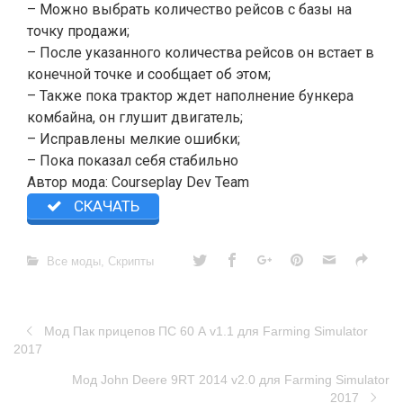
– Можно выбрать количество рейсов с базы на
точку продажи;
– После указанного количества рейсов он встает в
конечной точке и сообщает об этом;
– Также пока трактор ждет наполнение бункера
комбайна, он глушит двигатель;
– Исправлены мелкие ошибки;
– Пока показал себя стабильно
Автор мода: Courseplay Dev Team
СКАЧАТЬ
Все моды
,
Скрипты
Мод Пак прицепов ПС 60 А v1.1 для Farming Simulator
2017
Мод John Deere 9RT 2014 v2.0 для Farming Simulator
2017