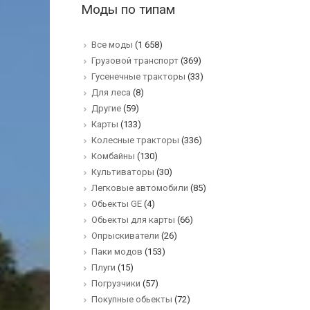
Моды по типам
Все моды
(1 658)
Грузовой транспорт
(369)
Гусенечные тракторы
(33)
Для леса
(8)
Другие
(59)
Карты
(133)
Колесные тракторы
(336)
Комбайны
(130)
Культиваторы
(30)
Легковые автомобили
(85)
Обьекты GE
(4)
Обьекты для карты
(66)
Опрыскиватели
(26)
Паки модов
(153)
Плуги
(15)
Погрузчики
(57)
Покупные обьекты
(72)