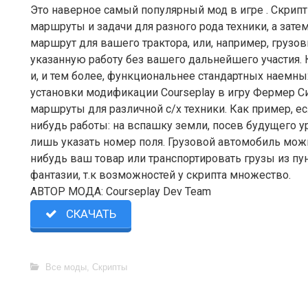
Это наверное самый популярный мод в игре . Скрипт
маршруты и задачи для разного рода техники, а затем
маршрут для вашего трактора, или, например, грузов
указанную работу без вашего дальнейшего участия. 
и, и тем более, функциональнее стандартных наемных
установки модификации Courseplay в игру Фермер С
маршруты для различной с/х техники. Как пример, ес
нибудь работы: на вспашку земли, посев будущего ур
лишь указать номер поля. Грузовой автомобиль можн
нибудь ваш товар или транспортировать грузы из пун
фантазии, т.к возможностей у скрипта множество.
АВТОР МОДА: Courseplay Dev Team
СКАЧАТЬ
Все моды
,
Скрипты