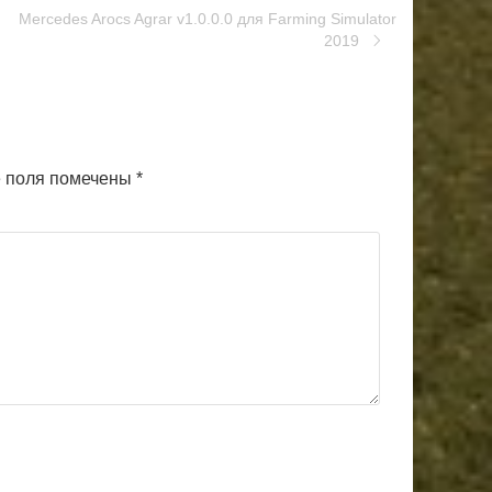
Mercedes Arocs Agrar v1.0.0.0 для Farming Simulator
2019
 поля помечены
*