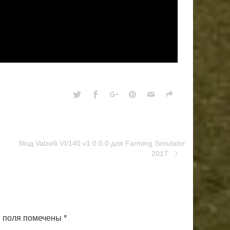
Moд Valzelli VI/140 v1.0.0.0 для Farming Simulator
2017
 поля помечены
*