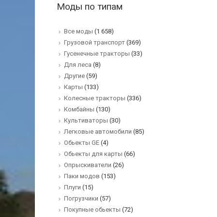
Моды по типам
Все моды
(1 658)
Грузовой транспорт
(369)
Гусенечные тракторы
(33)
Для леса
(8)
Другие
(59)
Карты
(133)
Колесные тракторы
(336)
Комбайны
(130)
Культиваторы
(30)
Легковые автомобили
(85)
Обьекты GE
(4)
Обьекты для карты
(66)
Опрыскиватели
(26)
Паки модов
(153)
Плуги
(15)
Погрузчики
(57)
Покупные обьекты
(72)