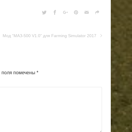
Мод “МАЗ-500 V1.0” для Farming Simulator 2017
 поля помечены
*