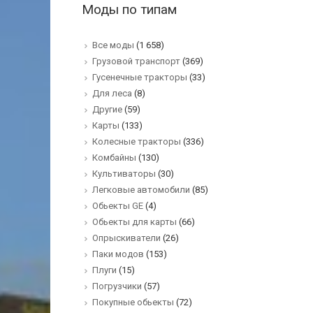
Моды по типам
Все моды
(1 658)
Грузовой транспорт
(369)
Гусенечные тракторы
(33)
Для леса
(8)
Другие
(59)
Карты
(133)
Колесные тракторы
(336)
Комбайны
(130)
Культиваторы
(30)
Легковые автомобили
(85)
Обьекты GE
(4)
Обьекты для карты
(66)
Опрыскиватели
(26)
Паки модов
(153)
Плуги
(15)
Погрузчики
(57)
Покупные обьекты
(72)