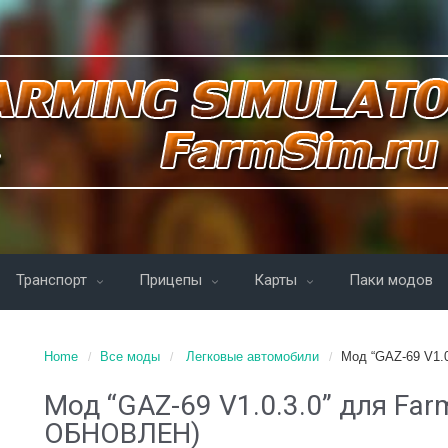
Транспорт
Прицепы
Карты
Паки модов
Home
Все моды
Легковые автомобили
Мод “GAZ-69 V1.
Мод “GAZ-69 V1.0.3.0” для Far
ОБНОВЛЕН)