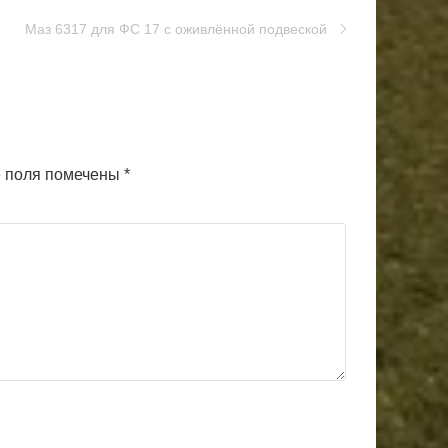
Маз 6317 для ФС 17 с оживлённой подвеской
 поля помечены
*