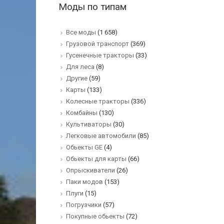
Моды по типам
Все моды
(1 658)
Грузовой транспорт
(369)
Гусенечные тракторы
(33)
Для леса
(8)
Другие
(59)
Карты
(133)
Колесные тракторы
(336)
Комбайны
(130)
Культиваторы
(30)
Легковые автомобили
(85)
Обьекты GE
(4)
Обьекты для карты
(66)
Опрыскиватели
(26)
Паки модов
(153)
Плуги
(15)
Погрузчики
(57)
Покупные обьекты
(72)