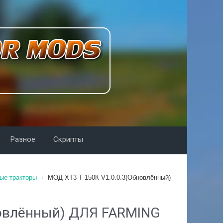
Разное
Скрипты
ые тракторы
МОД ХТ3 Т-150К V1.0.0.3(Обновлённый)
новлённый) ДЛЯ FARMING