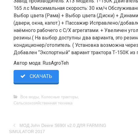
Завод производитель: ХТЗ Модель: Т-150К Двигатель
165 л.с Максимальная скорость: 30 км/ч Обслуживани
Выбор цвета (Рама) + Выбор цвета (Диски) + Динам
(двери, окна, капот.) + Пассажир Исправлено/добавле
наёмного рабочего с С/Х агрегатами. + Увеличен уг
резины.( На выбор доступны два варианта, это резин
кондиционер/отопитель. ( Установка возможна чере
Добавлен “Экспортный” вариант трактора Т-150К из 
Автор мода: RusAgroTeh
СКАЧАТЬ
Все моды
,
Колесные тракторы
,
Сельскохозяйственная техника
МОД John Deere S690I v2.0 ДЛЯ FARMING
SIMULATOR 2017