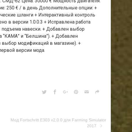
: СМД-62 Цена: 30000 € Мощность двигателя:
е: 250 € / в день Дополнительные опции: +
ические шланги + Интерактивный контроль
но в версии 1.0.0.3 + Исправлена работа
ол подъема навески. + Добавлен выбор
а “КАМА” и “Белшина”). + Добавлен
з выбор модификаций в магазине). +
первой версии мода.
Мод Fortschritt E303 v2.0.0 для Farming Simulator
2017