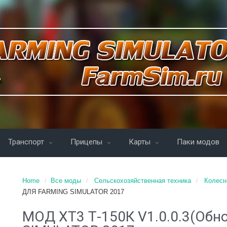
Транспорт
Прицепы
Карты
Паки модов
Home
Все моды
Сельскохозяйственная техника
Колесн
ДЛЯ FARMING SIMULATOR 2017
МОД ХТ3 Т-150К V1.0.0.3(Об