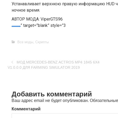
Устанавливает верхнюю правую информацию HUD че
ночное время.
АВТОР МОДА: ViperGTS96
” target=”blank” style=”3
Все моды
,
Скрипты
МОД MERCEDES-BENZ ACTROS MP4 1845 6X4
V1.0.0.0 ДЛЯ FARMING SIMULATOR 2019
Добавить комментарий
Ваш адрес email не будет опубликован.
Обязательные
Комментарий