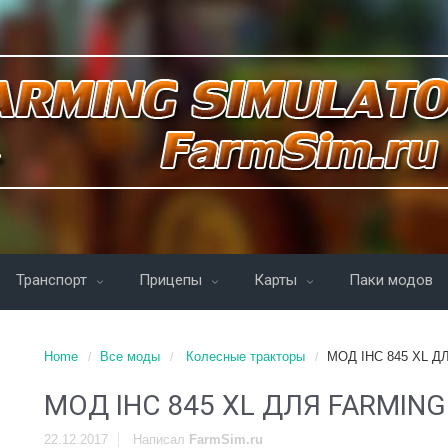
Транспорт
Прицепы
Карты
Паки модов
Home
Все моды
Колесные тракторы
МОД IHC 845 XL Д
МОД IHC 845 XL ДЛЯ FARMING
22.12.2017
Написал
FarmSim.ru