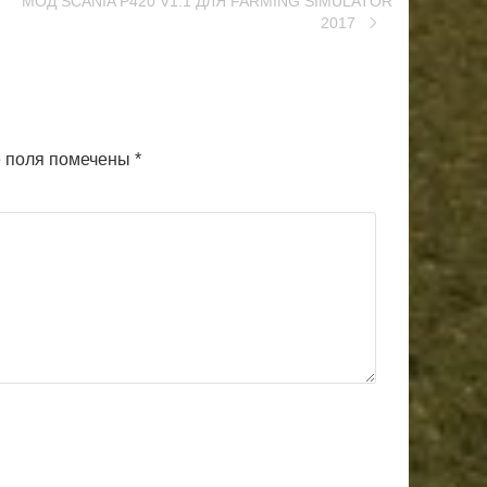
МОД SCANIA P420 V1.1 ДЛЯ FARMING SIMULATOR
2017
 поля помечены
*