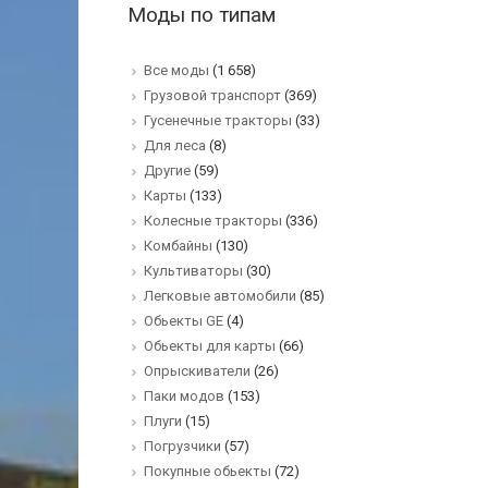
Моды по типам
Все моды
(1 658)
Грузовой транспорт
(369)
Гусенечные тракторы
(33)
Для леса
(8)
Другие
(59)
Карты
(133)
Колесные тракторы
(336)
Комбайны
(130)
Культиваторы
(30)
Легковые автомобили
(85)
Обьекты GE
(4)
Обьекты для карты
(66)
Опрыскиватели
(26)
Паки модов
(153)
Плуги
(15)
Погрузчики
(57)
Покупные обьекты
(72)