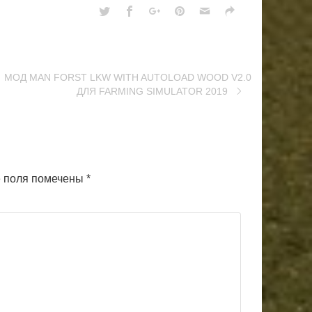
MOД MAN FORST LKW WITH AUTOLOAD WOOD V2.0
ДЛЯ FARMING SIMULATOR 2019
 поля помечены
*