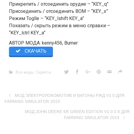
Прикрепить / отсоединить орудие – “KEY_q”
Присоединить / отсоединить ВОМ – “KEY_x”
Режим Toglle – “KEY_lshift KEY_a”
Показать / скрыть режим в меню справки –
“KEY_lctrl KEY_a”
АВТОР МОДА: kenny456, Burner
СКАЧАТЬ
Все моды
,
Скрипты
MOД ЭЛЕКТРОЛОКОМОТИВ И ВАГОНЫ РЖД V1.0 ДЛЯ
FARMING SIMULATOR 2019
MOД JOHN DEERE 6R GREEN EDITION V1.0.0.8 ДЛЯ
FARMING SIMULATOR 2019