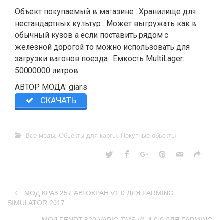
Объект покупаемый в магазине . Хранилище для
нестандартных культур . Может выгружать как в
обычный кузов а если поставить рядом с
железной дорогой то можно использовать для
загрузки вагонов поезда . Емкость MultiLager:
50000000 литров
АВТОР МОДА: gians
СКАЧАТЬ
Все моды
,
Обьекты для карты
,
Покупные обьекты
МОД КРАЗ 257 АВТОКРАН V1.0 ДЛЯ FARMING
SIMULATOR 2017
МОД FENDT 820 VARIO TMS V1.4.0.0 ДЛЯ FARMING