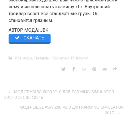
нему и использовать клавишу «L». Внутренний
трейлер везёт все стандартные грузы. Он
становится грязным.
АВТОР МОДА: JBK
СКАЧАТЬ
Все моды
,
Прицепы
,
Прицепы с П. Кругом
МОД FRADISC 6000 V1.0 ДЛЯ FARMING SIMULATOR
2017 0 131 30 12345
МОД FLIEGL ASW 288 V2.0 ДЛЯ FARMING SIMULATOR
2017