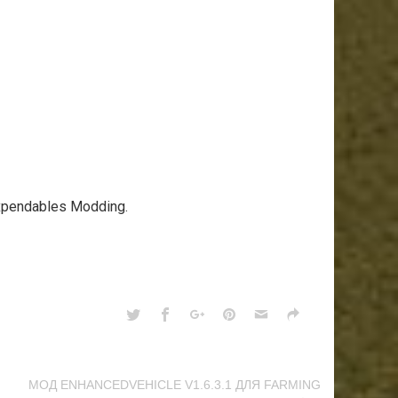
Expendables Modding.
МОД ENHANCEDVEHICLE V1.6.3.1 ДЛЯ FARMING