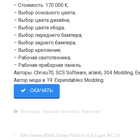
– Стоимость: 170 000 €;
– Выбор основного цвета;
– Выбор цвета дизайна;
– Выбор цвета обода;
– Выбор переднего бампера;
– Выбор заднего бампера;
– Выбор крепления;
– Рабочая светотехника;
– Рабочая приборная панель.
Авторы: Chrisu70, SCS Software, arlan6, 304 Modding, 
Автор мода в 19: Expendables Modding
СКАЧАТЬ
Все моды
,
Грузовой транспорт
,
Транспорт
John Deere 8000i Series Pack v1.0.0.0 для ФС 19