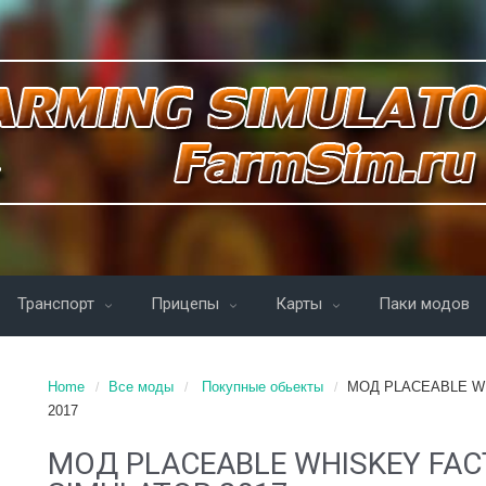
Транспорт
Прицепы
Карты
Паки модов
Home
Все моды
Покупные обьекты
МОД PLACEABLE WH
2017
МОД PLACEABLE WHISKEY FAC