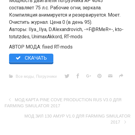
Мощность двигателя погрузчика AP 4045
составляет 75 л.с. Рабочие огни, зеркала.
Компиляция анимируется и резервируется. Моет.
Очистить журнал. Цена 0 (в день 95).
Авторы: Ilya_Ilya, D.Alexandrovich, -=F@RMeR=-, kto-
totutzdes, UnimaxAkkord, RT-mods
АВТОР МОДА: fixed RT-mods
СКАЧАТЬ
Все моды
,
Погрузчики
МОД КАРТА PINE COVE PRODUCTION RUS V3.0 ДЛЯ
FARMING SIMULATOR 2017
МОД ЗИЛ 130 АМУР V1.0 ДЛЯ FARMING SIMULATOR
2017