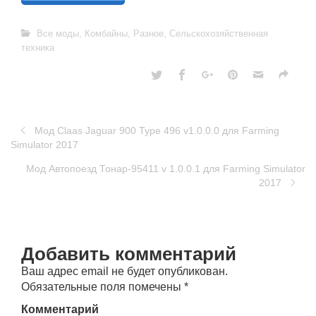
Все моды
,
Комбайны
,
Разное
,
Сельскохозяйственная
техника
Мод Claas Jaguar 900 Type 496 v1.0.0.0 для Farming
Simulator 2017
Мод Автопоезд Тонар-95411 v 1.0.0.1 для Farming Simulator
2017
Добавить комментарий
Ваш адрес email не будет опубликован.
Обязательные поля помечены
*
Комментарий