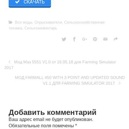
СКАЧАТЬ
Все моды
,
Опрыскиватели
,
Сельскохозяйственная
техника
,
Сельхозинвентарь
Мод Маз 5551 V1.0 от 16.05.18 для Farming Simulator
2017
МОД FARMALL 450 WITH 3 POINT AND UPDATED SOUND
V1.1 ДЛЯ FARMING SIMULATOR 2017
Добавить комментарий
Ваш адрес email не будет опубликован.
Обязательные поля помечены
*