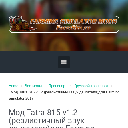
Home
Все моды
Транспорт
Грузовой транспорт
Мод Tatra 815 v1.2 (реалистичный звук двигателя)для Farming
Simulator 2017
Мод Tatra 815 v1.2
(реалистичный звук