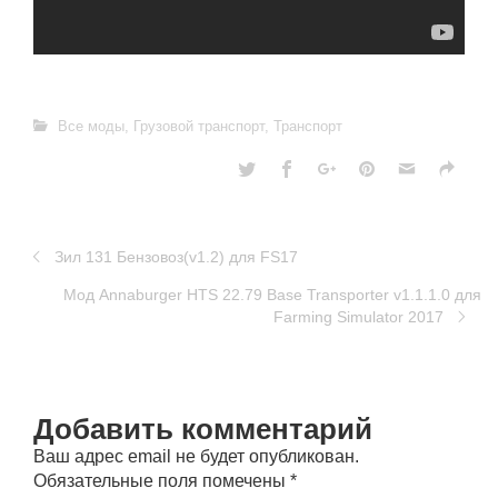
Все моды
,
Грузовой транспорт
,
Транспорт
Зил 131 Бензовоз(v1.2) для FS17
Мод Annaburger HTS 22.79 Base Transporter v1.1.1.0 для
Farming Simulator 2017
Добавить комментарий
Ваш адрес email не будет опубликован.
Обязательные поля помечены
*