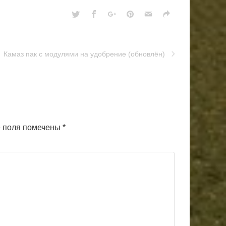
Камаз пак с модулями на удобрение (обновлён)
 поля помечены
*