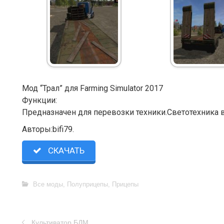
Мод “Трал” для Farming Simulator 2017
Функции:
Предназначен для перевозки техники.Светотехника 
Авторы:bifi79.
СКАЧАТЬ
Все моды
,
Полуприцепы
,
Прицепы
Культиватор БДМ