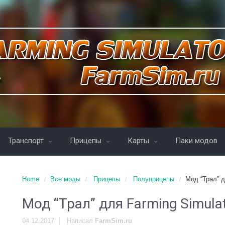
Транспорт
Прицепы
Карты
Паки модов
Home
Все моды
Прицепы
Полуприцепы
Мод “Трал” д
Мод “Трал” для Farming Simula
04.12.2017
Написал
FarmSim.ru