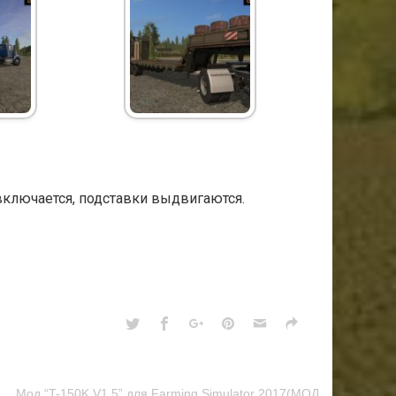
включается, подставки выдвигаются.
Мод “T-150K V1.5” для Farming Simulator 2017(МОД