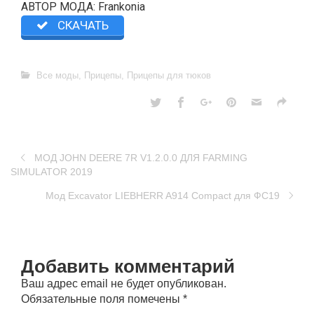
АВТОР МОДА: Frankonia
СКАЧАТЬ
Все моды
,
Прицепы
,
Прицепы для тюков
МОД JOHN DEERE 7R V1.2.0.0 ДЛЯ FARMING
SIMULATOR 2019
Мод Excavator LIEBHERR A914 Compact для ФС19
Добавить комментарий
Ваш адрес email не будет опубликован.
Обязательные поля помечены
*