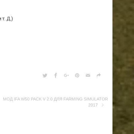
т. Д.)
МОД IFA W50 PACK V 2.0 ДЛЯ FARMING SIMULATOR
2017