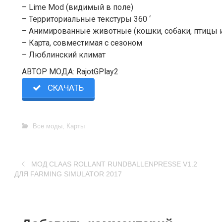
– Lime Mod (видимый в поле)
– Территориальные текстуры 360 ‘
– Анимированные животные (кошки, собаки, птицы и 
– Карта, совместимая с сезоном
– Люблинский климат
АВТОР МОДА: RajotGPlay2
СКАЧАТЬ
Все моды
,
Карты
МОД CLAAS ROLLANT RUNDBALLENPRESSE V1.2
ДЛЯ FARMING SIMULATOR 2017