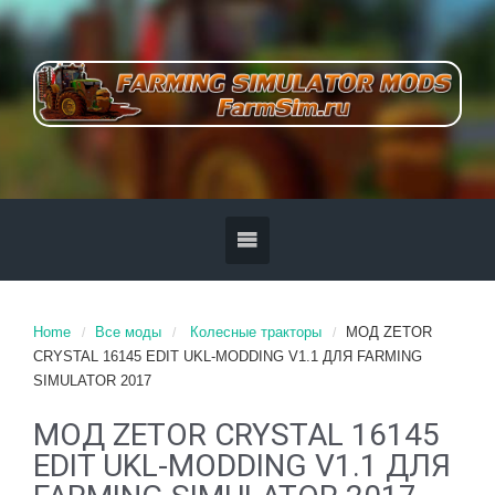
Home
Все моды
Колесные тракторы
МОД ZETOR
CRYSTAL 16145 EDIT UKL-MODDING V1.1 ДЛЯ FARMING
SIMULATOR 2017
МОД ZETOR CRYSTAL 16145
EDIT UKL-MODDING V1.1 ДЛЯ