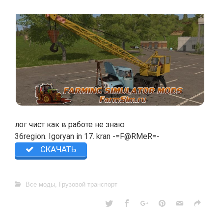
лог чист как в работе не знаю
36region. Igoryan in 17. kran -=F@RMeR=-
СКАЧАТЬ
Все моды
,
Грузовой транспорт