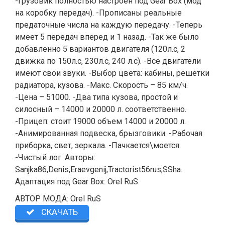
-Грузовик полностью настроен под Gear Box (мод
на коробку передач). -Прописаны реальные
предаточные числа на каждую передачу. -Теперь
имеет 5 передач вперед и 1 назад. -Так же было
добавленно 5 вариантов двигателя (120л.с, 2
движка по 150л.с, 230л.с, 240 л.с). -Все двигатели
имеют свои звуки. -Выбор цвета: кабины, решетки
радиатора, кузова. -Макс. Скорость – 85 км/ч.
-Цена – 51000. -Два типа кузова, простой и
силосный – 14000 и 20000 л. соответственно.
-Прицеп: стоит 19000 объем 14000 и 20000 л.
-Анимированная подвеска, брызговики. -Рабочая
приборка, свет, зеркала. -Пачкается\моется
-Чистый лог. Авторы:
Sanjka86,Denis,Eraevgenij,Tractorist56rus,SSha.
Адаптация под Gear Box: Orel RuS.
АВТОР МОДА: Orel RuS
СКАЧАТЬ