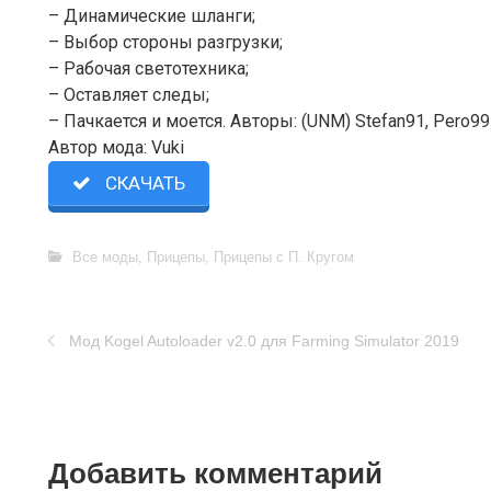
– Динамические шланги;
– Выбор стороны разгрузки;
– Рабочая светотехника;
– Оставляет следы;
– Пачкается и моется. Авторы: (UNM) Stefan91, Pero99 &
Автор мода: Vuki
СКАЧАТЬ
Все моды
,
Прицепы
,
Прицепы с П. Кругом
Moд Kogel Autoloader v2.0 для Farming Simulator 2019
Добавить комментарий