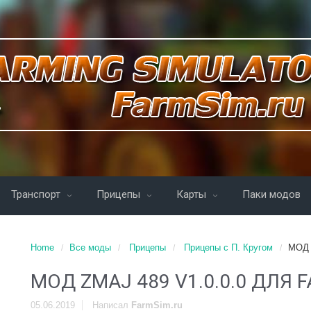
Транспорт
Прицепы
Карты
Паки модов
Home
Все моды
Прицепы
Прицепы с П. Кругом
МОД 
МОД ZMAJ 489 V1.0.0.0 ДЛЯ 
05.06.2019
Написал
FarmSim.ru