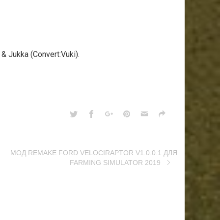
 Jukka (Convert:Vuki).
MOД REMAKE FORD VELOCIRAPTOR V1.0.0.1 ДЛЯ
FARMING SIMULATOR 2019