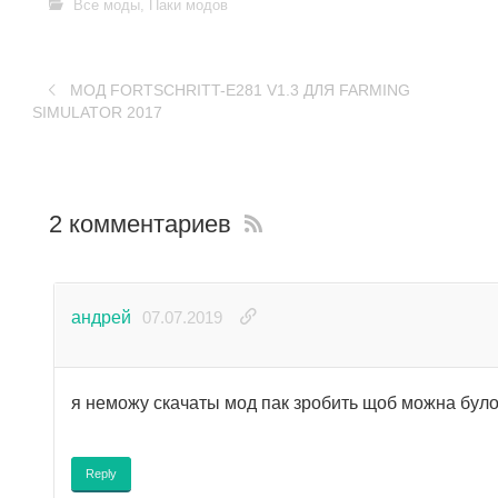
Все моды
,
Паки модов
МОД FORTSCHRITT-E281 V1.3 ДЛЯ FARMING
SIMULATOR 2017
2 комментариев
андрей
07.07.2019
я неможу скачаты мод пак зробить щоб можна було
Reply