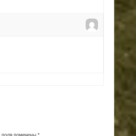
 поля помечены
*