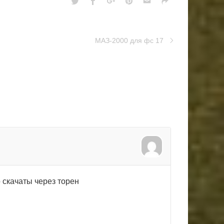
МАЗ-2000 для фс 17
 скачаты через торен