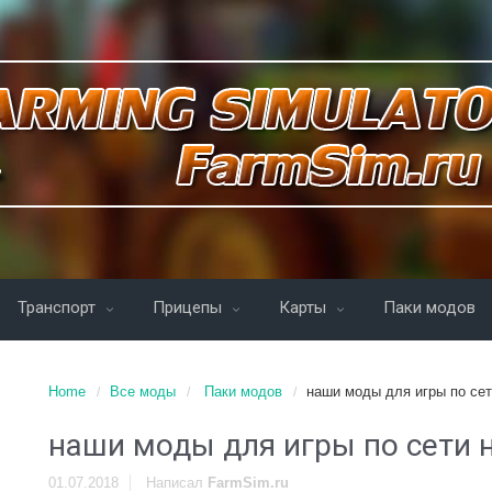
Транспорт
Прицепы
Карты
Паки модов
Home
Все моды
Паки модов
наши моды для игры по сет
наши моды для игры по сети н
01.07.2018
Написал
FarmSim.ru