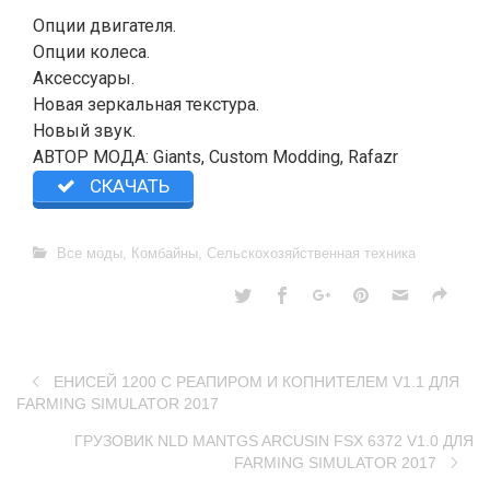
Опции двигателя.
Опции колеса.
Аксессуары.
Новая зеркальная текстура.
Новый звук.
АВТОР МОДА: Giants, Custom Modding, Rafazr
СКАЧАТЬ
Все моды
,
Комбайны
,
Сельскохозяйственная техника
ЕНИСЕЙ 1200 С РЕАПИРОМ И КОПНИТЕЛЕМ V1.1 ДЛЯ
FARMING SIMULATOR 2017
ГРУЗОВИК NLD MANTGS ARCUSIN FSX 6372 V1.0 ДЛЯ
FARMING SIMULATOR 2017