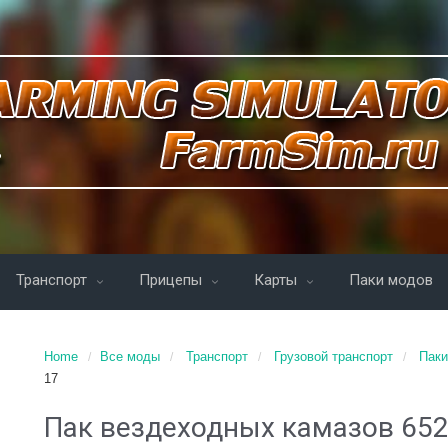
Транспорт
Прицепы
Карты
Паки модов
Home
Все моды
Транспорт
Грузовой транспорт
Паки
17
Пак вездеходных камазов 6522