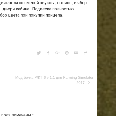
двигателя со сменой звуков , тюнинг , выбор
 , двери кабина . Подвеска полностью
бор цвета при покупки прицепа.
Мод Бочка РЖТ-6 v 1.1 для Farming Simulator
2017
 поля помечены
*