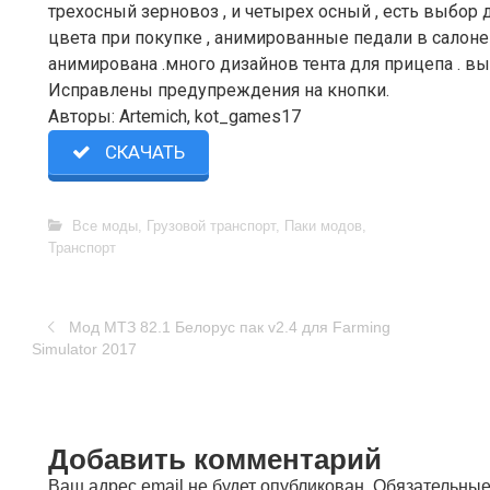
трехосный зерновоз , и четырех осный , есть выбор 
цвета при покупке , анимированные педали в салоне
анимирована .много дизайнов тента для прицепа . вы
Исправлены предупреждения на кнопки.
Авторы: Аrtemich, kot_games17
СКАЧАТЬ
Все моды
,
Грузовой транспорт
,
Паки модов
,
Транспорт
Мод МТЗ 82.1 Белорус пак v2.4 для Farming
Simulator 2017
Добавить комментарий
Ваш адрес email не будет опубликован.
Обязательные