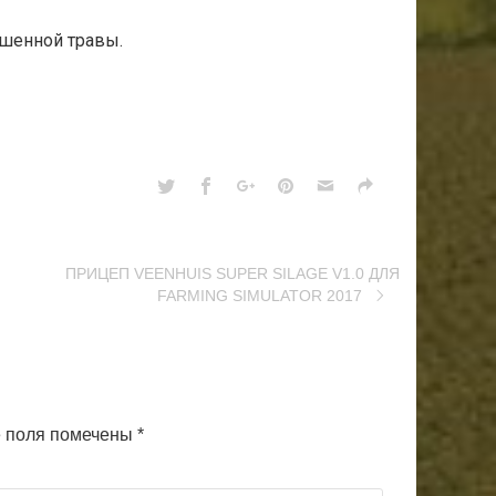
шенной травы.
ПРИЦЕП VEENHUIS SUPER SILAGE V1.0 ДЛЯ
FARMING SIMULATOR 2017
 поля помечены
*