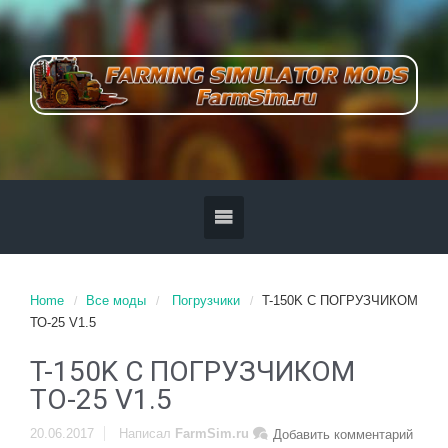
Home
Все моды
Погрузчики
T-150K С ПОГРУЗЧИКОМ
ТО-25 V1.5
T-150K С ПОГРУЗЧИКОМ
ТО-25 V1.5
20.06.2017
Написал
FarmSim.ru
Добавить комментарий