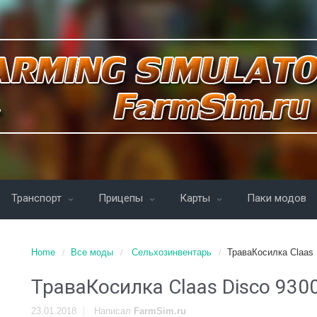
Транспорт
Прицепы
Карты
Паки модов
Home
Все моды
Сельхозинвентарь
ТраваКосилка Claas 
ТраваКосилка Claas Disco 9300
23.01.2018
Написал
FarmSim.ru