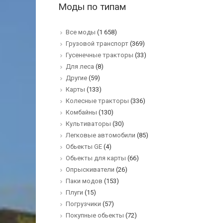
Моды по типам
Все моды
(1 658)
Грузовой транспорт
(369)
Гусенечные тракторы
(33)
Для леса
(8)
Другие
(59)
Карты
(133)
Колесные тракторы
(336)
Комбайны
(130)
Культиваторы
(30)
Легковые автомобили
(85)
Обьекты GE
(4)
Обьекты для карты
(66)
Опрыскиватели
(26)
Паки модов
(153)
Плуги
(15)
Погрузчики
(57)
Покупные обьекты
(72)