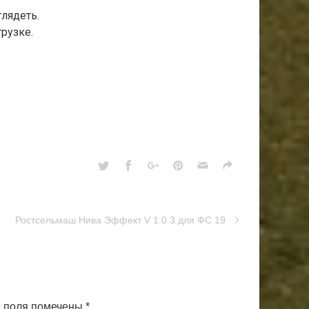
глядеть.
рузке.
Ростсельмаш Нива Эффект V 1.0.3 для ФС 19
 поля помечены
*