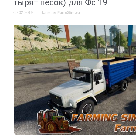
тырят песок) для Фс 19
09.02.2019
Написал
FarmSim.ru