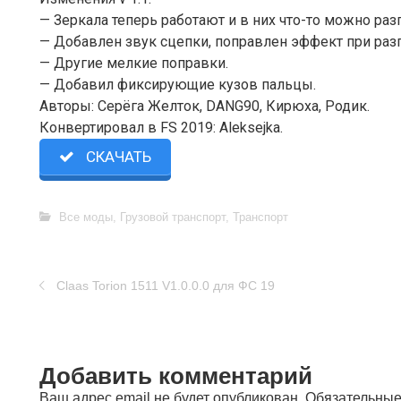
— Зеркала теперь работают и в них что-то можно раз
— Добавлен звук сцепки, поправлен эффект при разг
— Другие мелкие поправки.
— Добавил фиксирующие кузов пальцы.
Авторы: Серёга Желток, DANG90, Кирюха, Родик.
Конвертировал в FS 2019: Aleksejka.
СКАЧАТЬ
Все моды
,
Грузовой транспорт
,
Транспорт
Claas Torion 1511 V1.0.0.0 для ФС 19
Добавить комментарий
Ваш адрес email не будет опубликован.
Обязательные