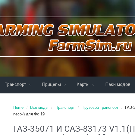
Транспорт
Прицепы
Карты
Паки модов
Home
Все моды
Транспорт
Грузовой транспорт
ГАЗ-
песок) для Фс 19
ГАЗ-35071 И САЗ-83173 V1.1(