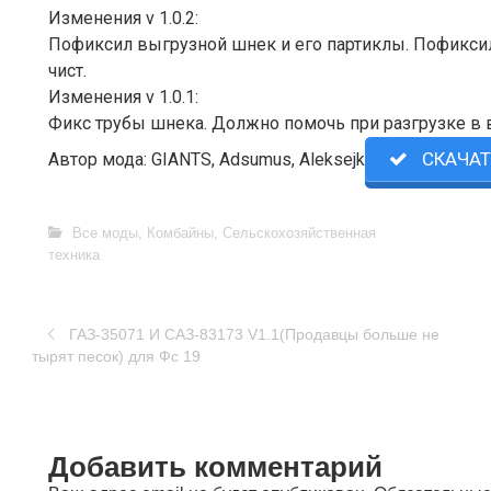
Изменения v 1.0.2:
Пофиксил выгрузной шнек и его партиклы. Пофиксил 
чист.
Изменения v 1.0.1:
Фикс трубы шнека. Должно помочь при разгрузке в
СКАЧАТ
Автор мода: GIANTS, Adsumus, Aleksejk
Все моды
,
Комбайны
,
Сельскохозяйственная
техника
ГАЗ-35071 И САЗ-83173 V1.1(Продавцы больше не
тырят песок) для Фс 19
Добавить комментарий