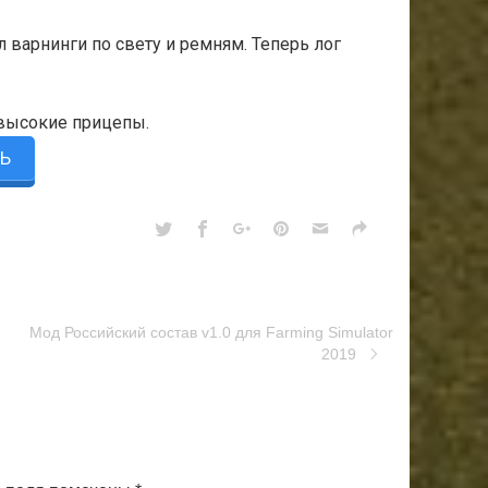
варнинги по свету и ремням. Теперь лог
 высокие прицепы.
Ь
Moд Российский состав v1.0 для Farming Simulator
2019