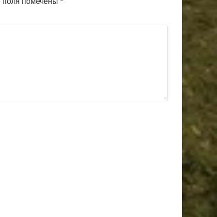
 поля помечены
*