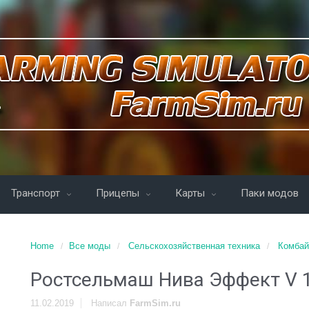
Транспорт
Прицепы
Карты
Паки модов
Home
Все моды
Сельскохозяйственная техника
Комба
Ростсельмаш Нива Эффект V 1
11.02.2019
Написал
FarmSim.ru